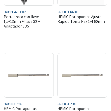
SKU:
BL76011312
SKU:
8839R6008
Portabroca con llave
HEMIC Portapuntas Ajuste
1,5÷13mm + llave S2 +
Rápido Toma Hex 1/4 60mm
Adaptador SDS+
SKU:
883925001
SKU:
883920001
HEMIC Portapuntas
HEMIC Portapuntas