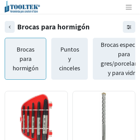
Brocas para hormigón
Brocas especia
Brocas
Puntos
para
para
y
gres/porcelan
hormigón
cinceles
y para vidrio