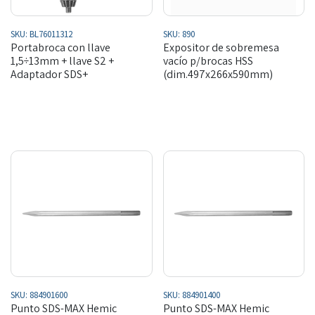
SKU:
BL76011312
SKU:
890
Portabroca con llave
Expositor de sobremesa
1,5÷13mm + llave S2 +
vacío p/brocas HSS
Adaptador SDS+
(dim.497x266x590mm)
SKU:
884901600
SKU:
884901400
Punto SDS-MAX Hemic
Punto SDS-MAX Hemic