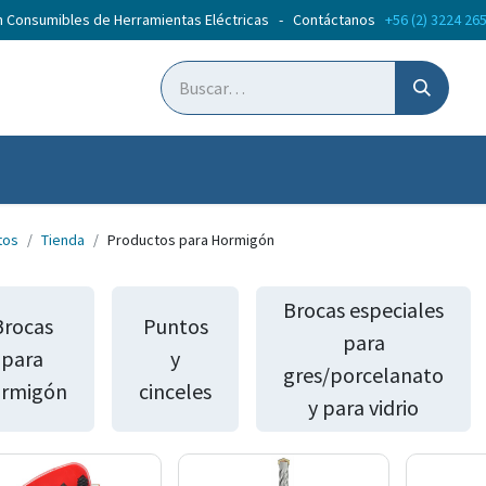
n Consumibles de Herramientas Eléctricas - Contáctanos
+56 (2) 3224 26
ticias
Cursos
tos
Tienda
Productos para Hormigón
Brocas especiales
Brocas
Puntos
para
para
y
gres/porcelanato
rmigón
cinceles
y para vidrio