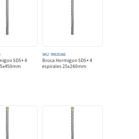
0
SKU:
99025260
migon SDS+ 4
Broca Hormigon SDS+ 4
 25x450mm
espirales 25x260mm