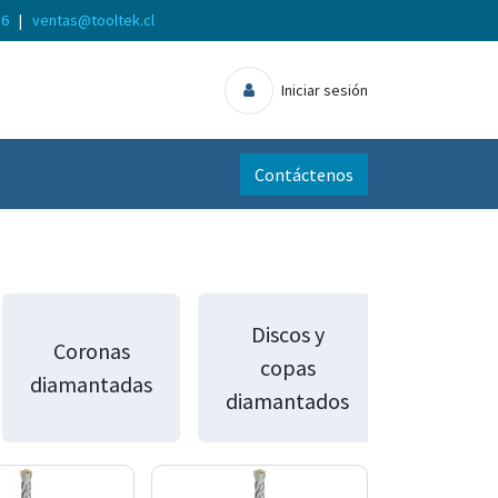
56
|
ventas@tooltek.cl
Iniciar sesión
Contáctenos
Discos y
Coronas
copas
diamantadas
diamantados