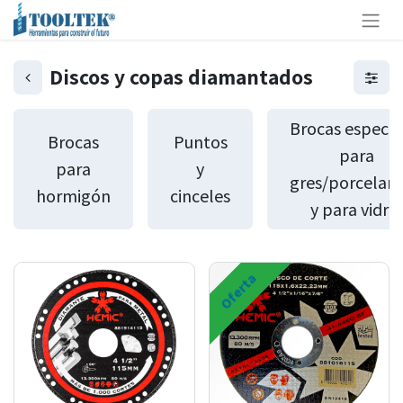
Discos y copas diamantados
Brocas especia
Brocas
Puntos
para
para
y
gres/porcelan
hormigón
cinceles
y para vidrio
Oferta