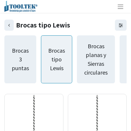
Brocas tipo Lewis
B
Brocas
Brocas
Brocas
planas y
3
tipo
Sierras
puntas
Lewis
circulares
a