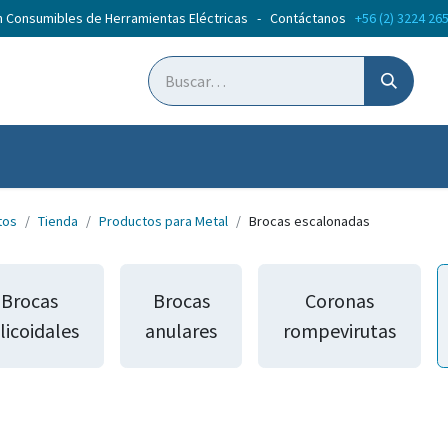
n Consumibles de Herramientas Eléctricas - Contáctanos
+56 (2) 3224 26
ticias
Cursos
tos
Tienda
Productos para Metal
Brocas escalonadas
Brocas
Brocas
Coronas
licoidales
anulares
rompevirutas