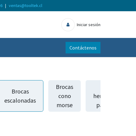
56
|
ventas@tooltek.cl
Iniciar sesión
Contáctenos
Brocas
Otras
Brocas
cono
herramientas
escalonadas
morse
para metal