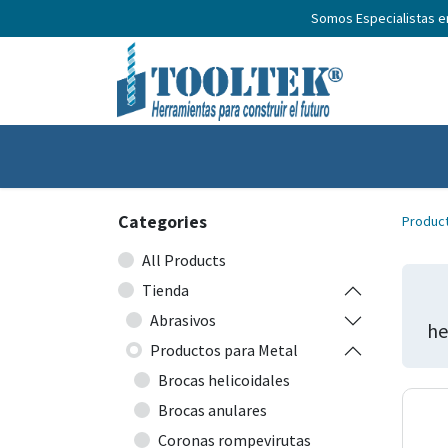
Somos Especialistas 
Home
Productos
Nosotros
N
Categories
Produc
All Products
Tienda
Abrasivos
he
Productos para Metal
Brocas helicoidales
Brocas anulares
Coronas rompevirutas