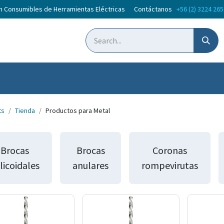
en Consumibles de Herramientas Eléctricas Contáctanos
+56 (2) 3224 26
oticias
Courses
ts
Tienda
Productos para Metal
Brocas
Brocas
Coronas
licoidales
anulares
rompevirutas