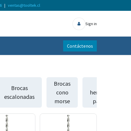
56
|
ventas@tooltek.cl
Sign in
Contáctenos
Brocas
Otras
Brocas
cono
herramientas
escalonadas
morse
para metal