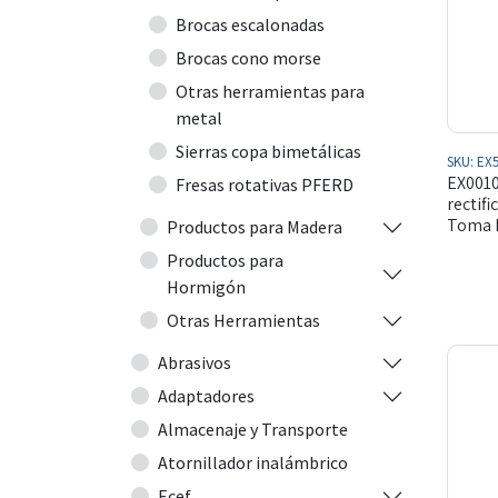
Brocas escalonadas
Brocas cono morse
Otras herramientas para
metal
Sierras copa bimetálicas
SKU:
EX5
EX0010
Fresas rotativas PFERD
rectif
Toma H
Productos para Madera
Productos para
Hormigón
Otras Herramientas
Abrasivos
Adaptadores
Almacenaje y Transporte
Atornillador inalámbrico
Ecef