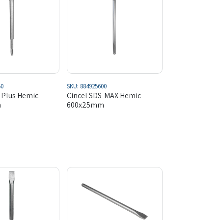
50
SKU:
884925600
-Plus Hemic
Cincel SDS-MAX Hemic
m
600x25mm