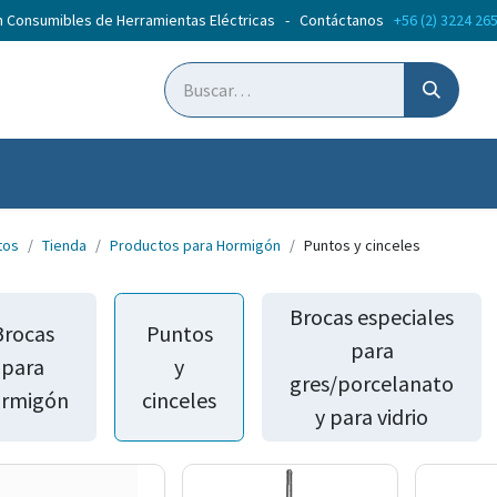
n Consumibles de Herramientas Eléctricas - Contáctanos
+56 (2) 3224 26
ticias
Cursos
tos
Tienda
Productos para Hormigón
Puntos y cinceles
Brocas especiales
Brocas
Puntos
para
para
y
gres/porcelanato
rmigón
cinceles
y para vidrio