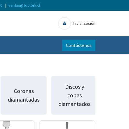
56
|
ventas@tooltek.cl
Iniciar sesión
Contáctenos
Discos y
Coronas
copas
diamantadas
diamantados