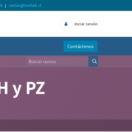
56
|
ventas@tooltek.cl
Iniciar sesión
Contáctenos
H y PZ