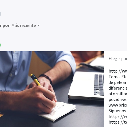
r por
: Más reciente
Elegir pu
http://ww
Tema: Ele
de pelear 
diferenci
atornilla
pozidrive
www.brico
Síguenos
https://
https://t