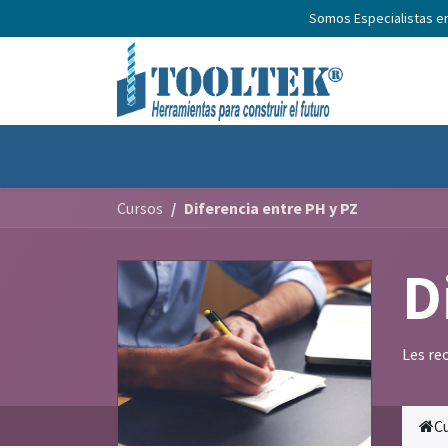
Somos Especialistas e
Inicio
Productos
Nosotros
No
Cursos
Diferencia entre PH y PZ
D
Les re
C