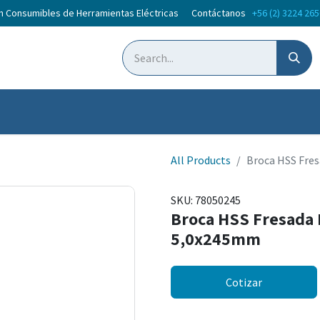
en Consumibles de Herramientas Eléctricas Contáctanos
+56 (2) 3224 26
oticias
Courses
All Products
Broca HSS Fre
SKU:
78050245
Broca HSS Fresada 
5,0x245mm
Cotizar