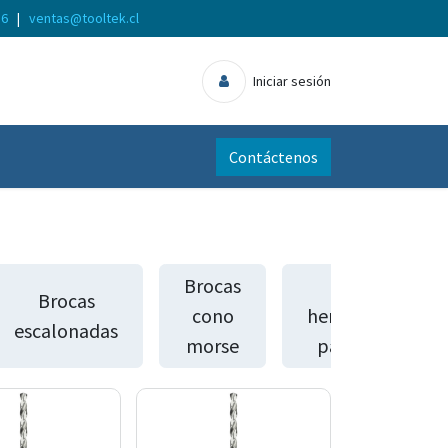
56
|
ventas@tooltek.cl
Iniciar sesión
Contáctenos
Brocas
Otras
Brocas
cono
herramientas
escalonadas
morse
para metal