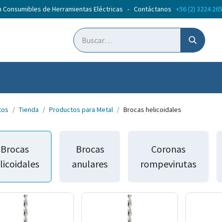
n Consumibles de Herramientas Eléctricas - Contáctanos
+56 (2) 3224 26
ticias
Cursos
tos
Tienda
Productos para Metal
Brocas helicoidales
Brocas
Brocas
Coronas
licoidales
anulares
rompevirutas