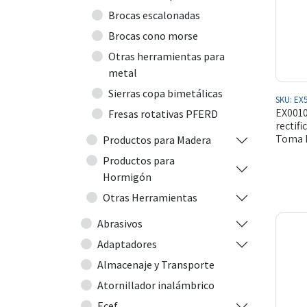
Brocas escalonadas
Brocas cono morse
Otras herramientas para
metal
Sierras copa bimetálicas
SKU:
EX5
EX0010
Fresas rotativas PFERD
rectif
Toma H
Productos para Madera
Productos para
Hormigón
Otras Herramientas
Abrasivos
Adaptadores
Almacenaje y Transporte
Atornillador inalámbrico
Ecef