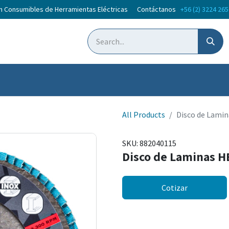
en Consumibles de Herramientas Eléctricas Contáctanos
+56 (2) 3224 26
oticias
Courses
All Products
Disco de Lami
SKU:
882040115
Disco de Laminas 
Cotizar