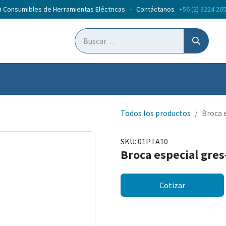
n Consumibles de Herramientas Eléctricas - Contáctanos
+56 (2) 3224 26
ticias
Cursos
Todos los productos
Broca 
SKU:
01PTA10
Broca especial gre
Cotizar