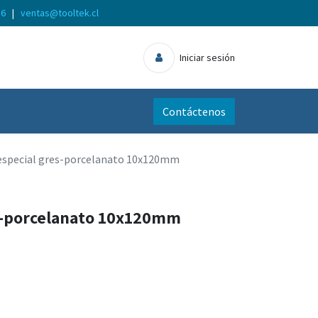
56
|
ventas@tooltek.cl
Iniciar sesión
Contáctenos
especial gres-porcelanato 10x120mm
s-porcelanato 10x120mm