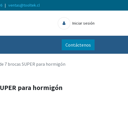
56
|
ventas@tooltek.cl
Iniciar sesión
Contáctenos
de 7 brocas SUPER para hormigón
SUPER para hormigón