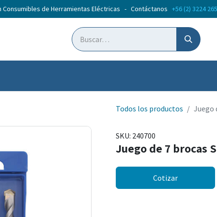
n Consumibles de Herramientas Eléctricas - Contáctanos
+56 (2) 3224 26
ticias
Cursos
Todos los productos
Juego 
SKU:
240700
Juego de 7 brocas 
Cotizar