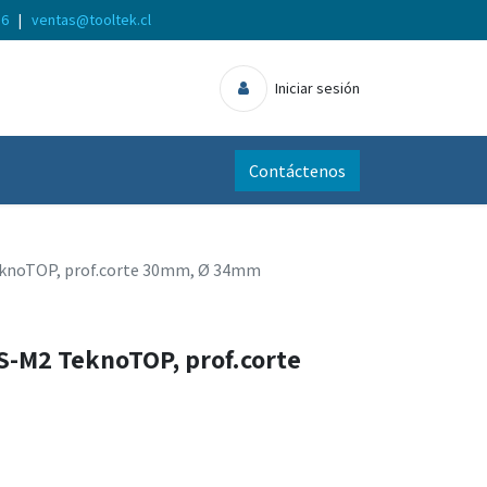
56
|
ventas@tooltek.cl
Iniciar sesión
Contáctenos
eknoTOP, prof.corte 30mm, Ø 34mm
S-M2 TeknoTOP, prof.corte