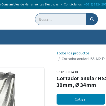
n Consumibles de Herramientas Eléctricas - Contáctanos
+56 (2) 3224 26
ticias
Cursos
Todos los productos
Cortador anular HSS-M2 T
SKU:
3003430
Cortador anular HS
30mm, Ø 34mm
Cotizar