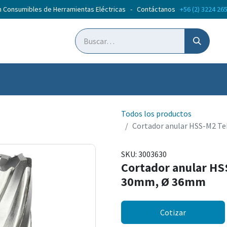
n Consumibles de Herramientas Eléctricas - Contáctanos
+56 (2) 3224 26
ticias
Cursos
Todos los productos
Cortador anular HSS-M2 T
SKU:
3003630
Cortador anular HS
30mm, Ø 36mm
Cotizar