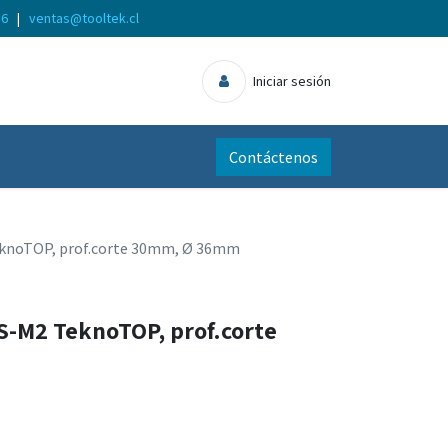
56
|
ventas@tooltek.cl
Iniciar sesión
Contáctenos
eknoTOP, prof.corte 30mm, Ø 36mm
S-M2 TeknoTOP, prof.corte