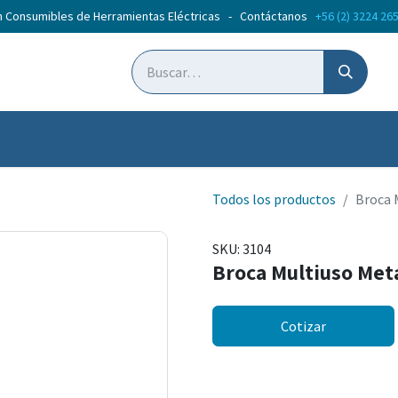
n Consumibles de Herramientas Eléctricas - Contáctanos
+56 (2) 3224 26
ticias
Cursos
Todos los productos
Broca 
SKU:
3104
Broca Multiuso Me
Cotizar