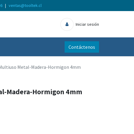
56
|
ventas@tooltek.cl
Iniciar sesión
Contáctenos
Multiuso Metal-Madera-Hormigon 4mm
tal-Madera-Hormigon 4mm