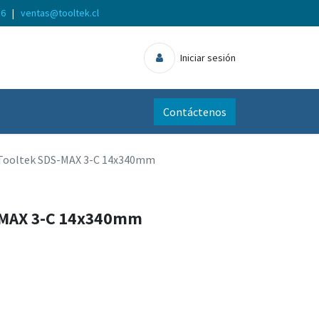
56
|
ventas@tooltek.cl
Iniciar sesión
Contáctenos
Tooltek SDS-MAX 3-C 14x340mm
-MAX 3-C 14x340mm