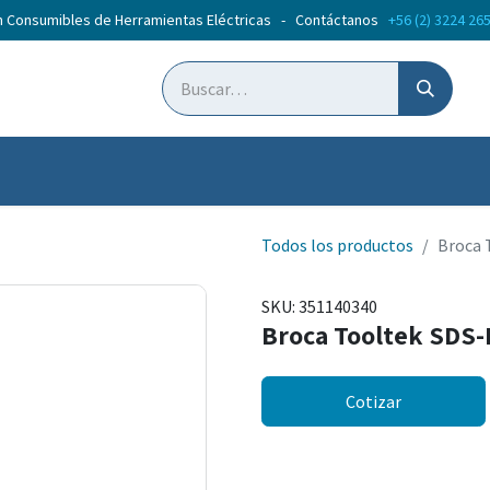
n Consumibles de Herramientas Eléctricas - Contáctanos
+56 (2) 3224 26
ticias
Cursos
Todos los productos
Broca 
SKU:
351140340
Broca Tooltek SDS
Cotizar