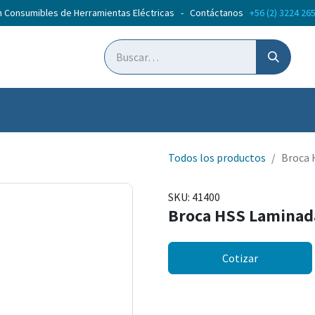
n Consumibles de Herramientas Eléctricas - Contáctanos
+56 (2) 3224 26
ticias
Cursos
Todos los productos
Broca 
SKU:
41400
Broca HSS Laminad
Cotizar