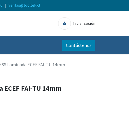
56
|
ventas@tooltek.cl
Iniciar sesión
Contáctenos
HSS Laminada ECEF FAI-TU 14mm
a ECEF FAI-TU 14mm