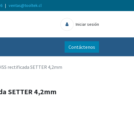
56
|
ventas@tooltek.cl
Iniciar sesión
Contáctenos
HSS rectificada SETTER 4,2mm
cada SETTER 4,2mm