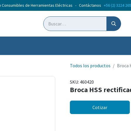
n Consumibles de Herramientas Eléctricas - Contáctanos
+56 (2) 3224 26
ticias
Cursos
Todos los productos
Broca 
SKU:
460420
Broca HSS rectifi
Cotizar