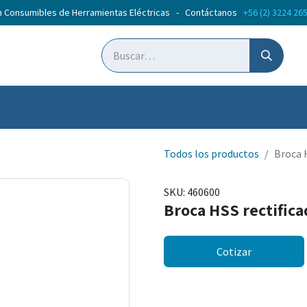
n Consumibles de Herramientas Eléctricas - Contáctanos
+56 (2) 3224 26
ticias
Cursos
Todos los productos
Broca 
SKU:
460600
Broca HSS rectifi
Cotizar