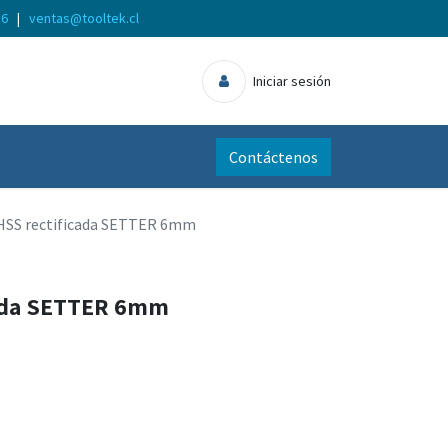
56
|
ventas@tooltek.cl
Iniciar sesión
Contáctenos
HSS rectificada SETTER 6mm
cada SETTER 6mm