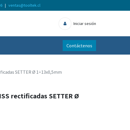
56
|
ventas@tooltek.cl
Iniciar sesión
Contáctenos
tificadas SETTER Ø 1÷13x0,5mm
HSS rectificadas SETTER Ø