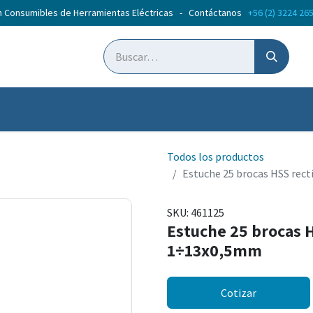
n Consumibles de Herramientas Eléctricas - Contáctanos
+56 (2) 3224 26
ticias
Cursos
Todos los productos
Estuche 25 brocas HSS rec
SKU:
461125
Estuche 25 brocas 
1÷13x0,5mm
Cotizar