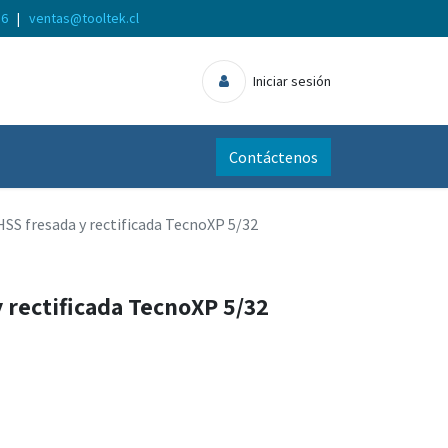
56
|
ventas@tooltek.cl
Iniciar sesión
Contáctenos
HSS fresada y rectificada TecnoXP 5/32
 rectificada TecnoXP 5/32