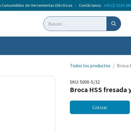
n Consumibles de Herramientas Eléctricas - Contáctanos
+56 (2) 3224 26
ticias
Cursos
Todos los productos
Broca 
SKU:
5000-5/32
Broca HSS fresada y
Cotizar