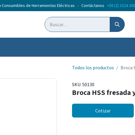
n Consumibles de Herramientas Eléctricas - Contáctanos
+56 (2) 3224 26
ticias
Cursos
Todos los productos
Broca 
SKU:
50130
Broca HSS fresada 
Cotizar