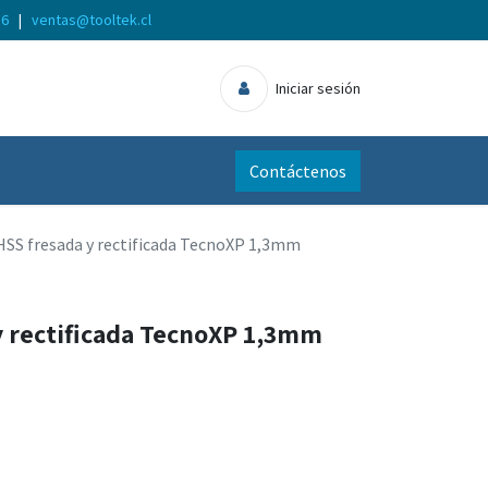
56
|
ventas@tooltek.cl
Iniciar sesión
Contáctenos
HSS fresada y rectificada TecnoXP 1,3mm
y rectificada TecnoXP 1,3mm