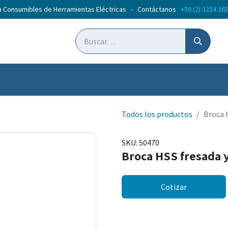
n Consumibles de Herramientas Eléctricas - Contáctanos
+56 (2) 3224 26
ticias
Cursos
Todos los productos
Broca 
SKU:
50470
Broca HSS fresada 
Cotizar