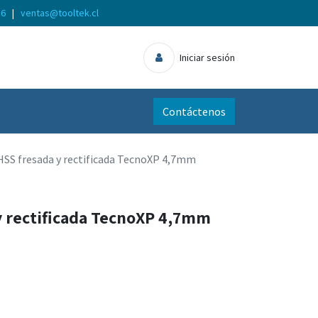
56
|
ventas@tooltek.cl
Iniciar sesión
Contáctenos
HSS fresada y rectificada TecnoXP 4,7mm
y rectificada TecnoXP 4,7mm