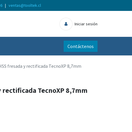
56
|
ventas@tooltek.cl
Iniciar sesión
Contáctenos
HSS fresada y rectificada TecnoXP 8,7mm
y rectificada TecnoXP 8,7mm