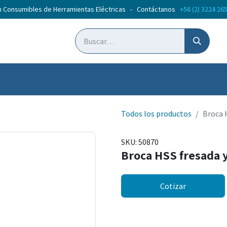
n Consumibles de Herramientas Eléctricas - Contáctanos
+56 (2) 3224 26
ticias
Cursos
Todos los productos
Broca 
SKU:
50870
Broca HSS fresada 
Cotizar