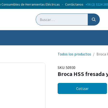
n Consumibles de Herramientas Eléctricas - Contáctanos
+56 (2) 3224 26
ticias
Cursos
Todos los productos
Broca 
SKU:
50930
Broca HSS fresada 
Cotizar