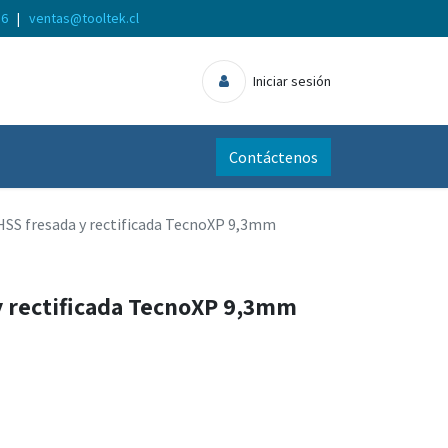
56
|
ventas@tooltek.cl
Iniciar sesión
Contáctenos
HSS fresada y rectificada TecnoXP 9,3mm
y rectificada TecnoXP 9,3mm