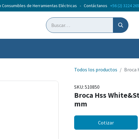
n Consumibles de Herramientas Eléctricas - Contáctanos
+56 (2) 3224 26
ticias
Cursos
Todos los productos
Broca 
SKU:
510850
Broca Hss White&St
mm
Cotizar