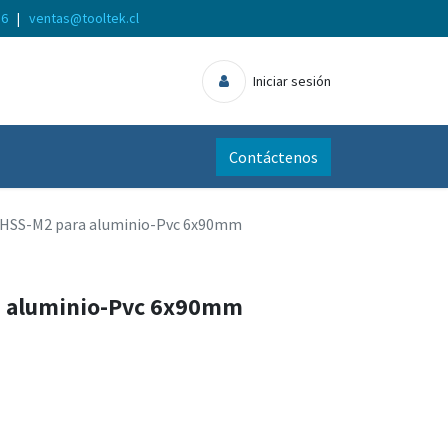
56
|
ventas@tooltek.cl
Iniciar sesión
Contáctenos
 HSS-M2 para aluminio-Pvc 6x90mm
a aluminio-Pvc 6x90mm