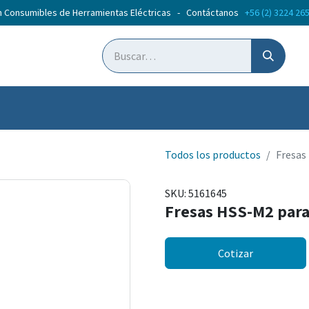
n Consumibles de Herramientas Eléctricas - Contáctanos
+56 (2) 3224 26
ticias
Cursos
Todos los productos
Fresas
SKU:
5161645
Fresas HSS-M2 par
Cotizar