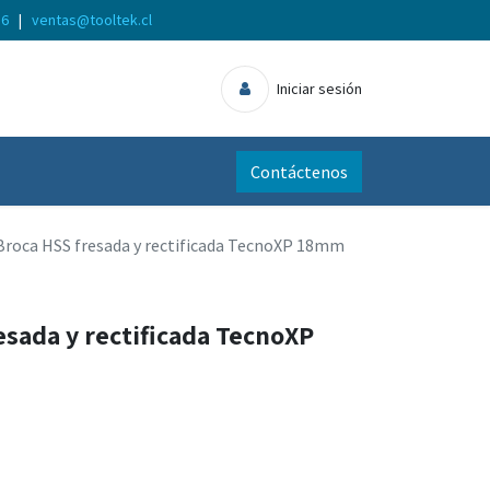
56
|
ventas@tooltek.cl
Iniciar sesión
Contáctenos
Broca HSS fresada y rectificada TecnoXP 18mm
esada y rectificada TecnoXP