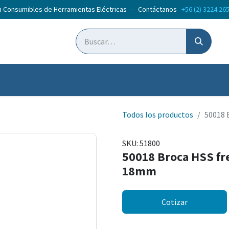
n Consumibles de Herramientas Eléctricas - Contáctanos
+56 (2) 3224 26
ticias
Cursos
Todos los productos
50018 
SKU:
51800
50018 Broca HSS fr
18mm
Cotizar