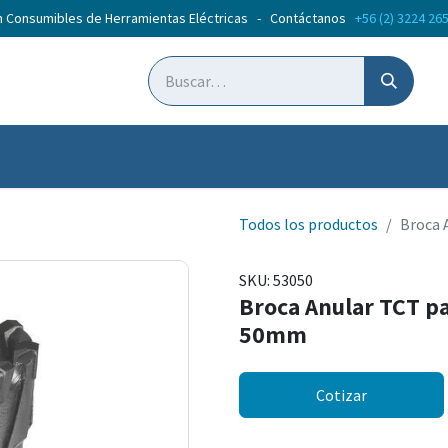
n Consumibles de Herramientas Eléctricas - Contáctanos
+56 (2) 3224 26
ticias
Cursos
Todos los productos
Broca 
SKU:
53050
Broca Anular TCT p
50mm
Cotizar