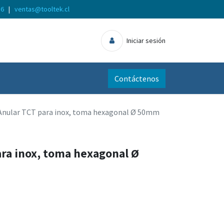
56
|
ventas@tooltek.cl
Iniciar sesión
Contáctenos
Anular TCT para inox, toma hexagonal Ø 50mm
ara inox, toma hexagonal Ø