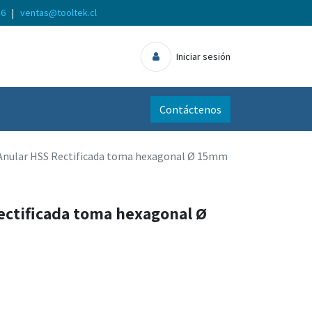
56
|
ventas@tooltek.cl
Iniciar sesión
Contáctenos
Anular HSS Rectificada toma hexagonal Ø 15mm
ectificada toma hexagonal Ø