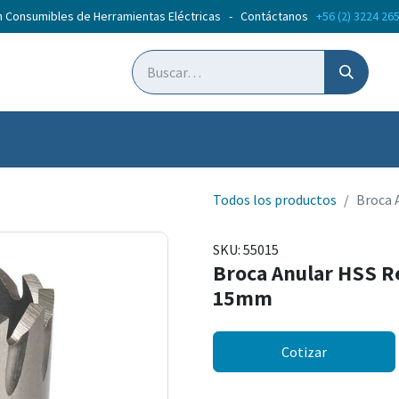
n Consumibles de Herramientas Eléctricas - Contáctanos
+56 (2) 3224 26
ticias
Cursos
Todos los productos
Broca 
SKU:
55015
Broca Anular HSS R
15mm
Cotizar