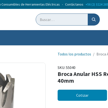
n Consumibles de Herramientas Eléctricas - Contáctanos
+56 (2) 3224 26
ticias
Cursos
Todos los productos
Broca 
SKU:
55040
Broca Anular HSS R
40mm
Cotizar