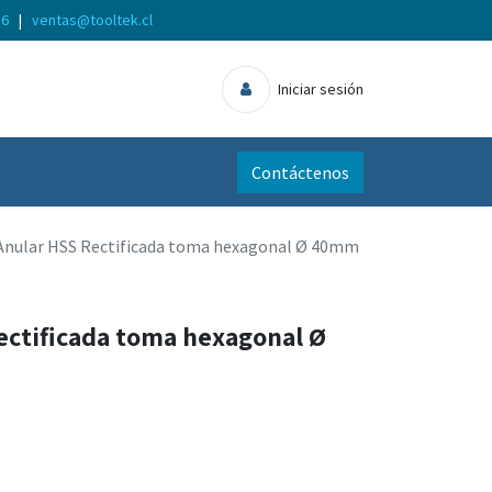
56
|
ventas@tooltek.cl
Iniciar sesión
Contáctenos
Anular HSS Rectificada toma hexagonal Ø 40mm
ectificada toma hexagonal Ø