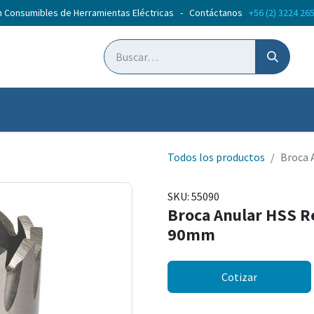
n Consumibles de Herramientas Eléctricas - Contáctanos
+56 (2) 3224 26
ticias
Cursos
Todos los productos
Broca 
SKU:
55090
Broca Anular HSS R
90mm
Cotizar