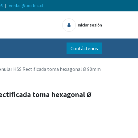
56
|
ventas@tooltek.cl
Iniciar sesión
Contáctenos
Anular HSS Rectificada toma hexagonal Ø 90mm
ectificada toma hexagonal Ø