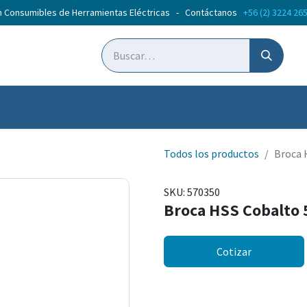
n Consumibles de Herramientas Eléctricas - Contáctanos
+56 (2) 3224 26
ticias
Cursos
Todos los productos
Broca 
SKU:
570350
Broca HSS Cobalto 
Cotizar