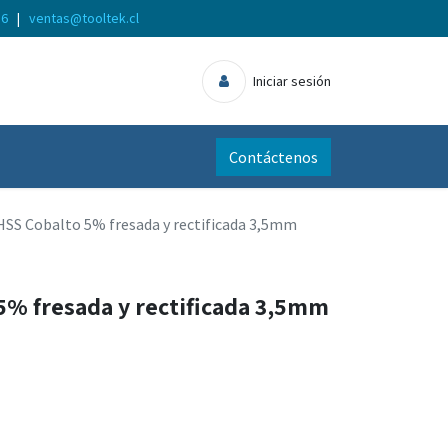
56
|
ventas@tooltek.cl
Iniciar sesión
Contáctenos
HSS Cobalto 5% fresada y rectificada 3,5mm
5% fresada y rectificada 3,5mm