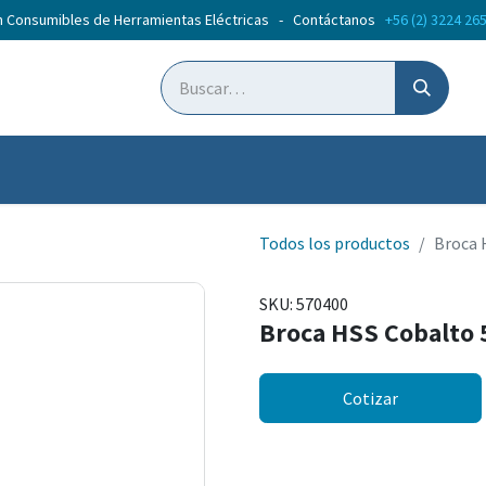
n Consumibles de Herramientas Eléctricas - Contáctanos
+56 (2) 3224 26
ticias
Cursos
Todos los productos
Broca 
SKU:
570400
Broca HSS Cobalto 
Cotizar