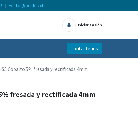
56
|
ventas@tooltek.cl
Iniciar sesión
Contáctenos
HSS Cobalto 5% fresada y rectificada 4mm
5% fresada y rectificada 4mm