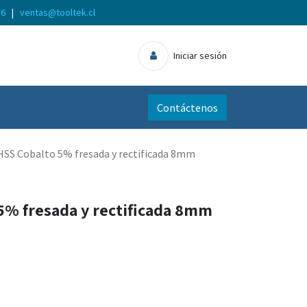
56
|
ventas@tooltek.cl
Iniciar sesión
Contáctenos
HSS Cobalto 5% fresada y rectificada 8mm
5% fresada y rectificada 8mm