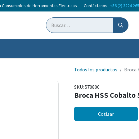
n Consumibles de Herramientas Eléctricas - Contáctanos
+56 (2) 3224 26
ticias
Cursos
Todos los productos
Broca 
SKU:
570800
Broca HSS Cobalto 
Cotizar