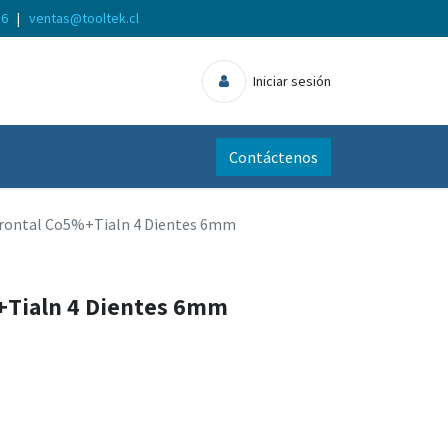
56
|
ventas@tooltek.cl
Iniciar sesión
Contáctenos
frontal Co5%+Tialn 4 Dientes 6mm
+Tialn 4 Dientes 6mm