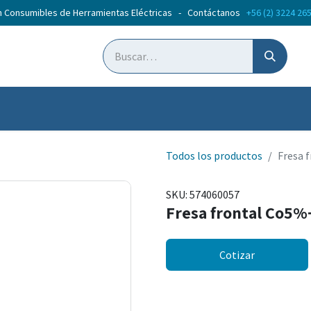
n Consumibles de Herramientas Eléctricas - Contáctanos
+56 (2) 3224 26
ticias
Cursos
Todos los productos
Fresa 
SKU:
574060057
Fresa frontal Co5%
Cotizar