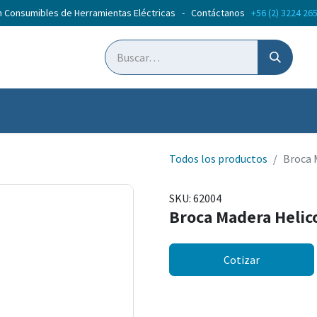
n Consumibles de Herramientas Eléctricas - Contáctanos
+56 (2) 3224 26
ticias
Cursos
Todos los productos
Broca 
SKU:
62004
Broca Madera Helic
Cotizar