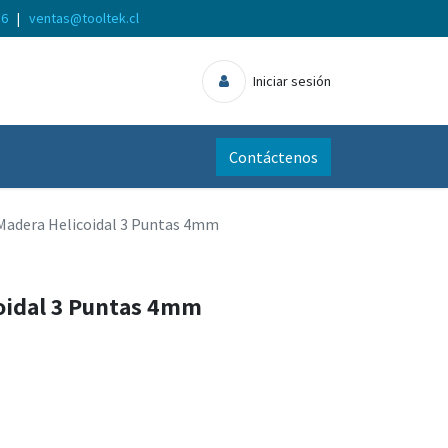
56
|
ventas@tooltek.cl
Iniciar sesión
Contáctenos
Madera Helicoidal 3 Puntas 4mm
oidal 3 Puntas 4mm