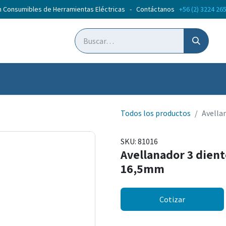
n Consumibles de Herramientas Eléctricas - Contáctanos
+56 (2) 3224 26
ticias
Cursos
Todos los productos
Avella
SKU:
81016
Avellanador 3 dient
16,5mm
Cotizar