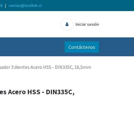
56
|
ventas@tooltek.cl
Iniciar sesión
Contáctenos
nador 3 dientes Acero HSS - DIN335C, 16,5mm
es Acero HSS - DIN335C,