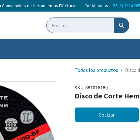
n Consumibles de Herramientas Eléctricas - Contáctanos
+56 (2) 3224 26
ticias
Cursos
Todos los productos
Disco 
SKU:
881016180
Disco de Corte He
Cotizar