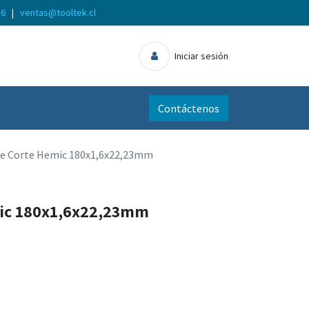
56
|
ventas@tooltek.cl
Iniciar sesión
Contáctenos
de Corte Hemic 180x1,6x22,23mm
mic 180x1,6x22,23mm