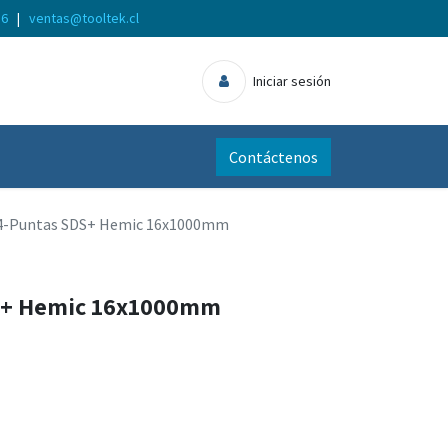
56
|
ventas@tooltek.cl
Iniciar sesión
Contáctenos
4-Puntas SDS+ Hemic 16x1000mm
S+ Hemic 16x1000mm