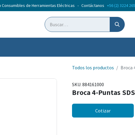
n Consumibles de Herramientas Eléctricas - Contáctanos
+56 (2) 3224 26
ticias
Cursos
Todos los productos
Broca 
SKU:
884161000
Broca 4-Puntas SD
Cotizar