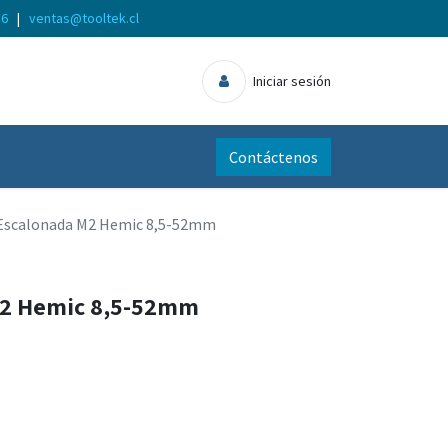
56
|
ventas@tooltek.cl
Iniciar sesión
Contáctenos
Escalonada M2 Hemic 8,5-52mm
M2 Hemic 8,5-52mm