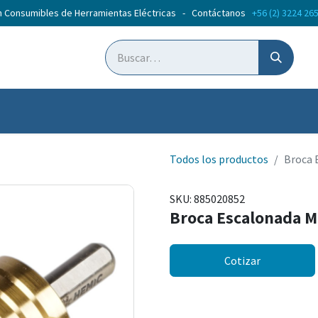
n Consumibles de Herramientas Eléctricas - Contáctanos
+56 (2) 3224 26
ticias
Cursos
Todos los productos
Broca 
SKU:
885020852
Broca Escalonada 
Cotizar