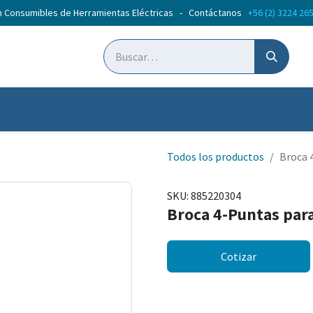
n Consumibles de Herramientas Eléctricas - Contáctanos
+56 (2) 3224 26
ticias
Cursos
Todos los productos
Broca 
SKU:
885220304
Broca 4-Puntas par
Cotizar