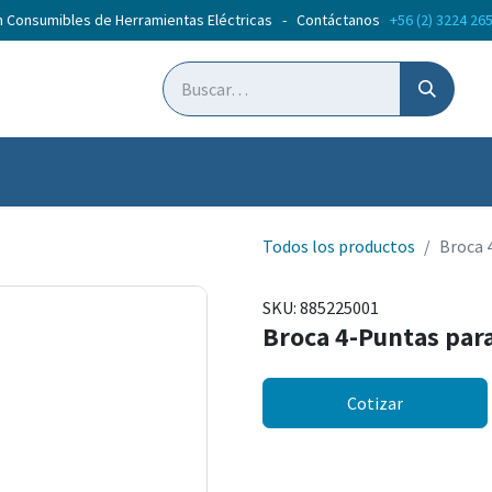
n Consumibles de Herramientas Eléctricas - Contáctanos
+56 (2) 3224 26
ticias
Cursos
Todos los productos
Broca 
SKU:
885225001
Broca 4-Puntas par
Cotizar