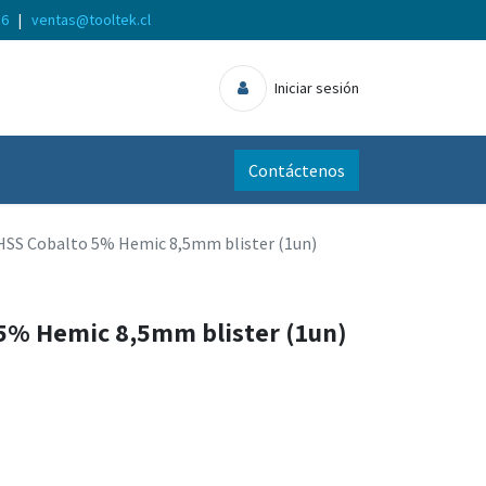
56
|
ventas@tooltek.cl
Iniciar sesión
Contáctenos
HSS Cobalto 5% Hemic 8,5mm blister (1un)
5% Hemic 8,5mm blister (1un)