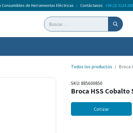
n Consumibles de Herramientas Eléctricas - Contáctanos
+56 (2) 3224 26
ticias
Cursos
Todos los productos
Broca 
SKU:
885600850
Broca HSS Cobalto 
Cotizar