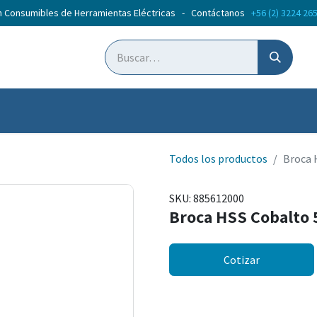
n Consumibles de Herramientas Eléctricas - Contáctanos
+56 (2) 3224 26
ticias
Cursos
Todos los productos
Broca 
SKU:
885612000
Broca HSS Cobalt
Cotizar