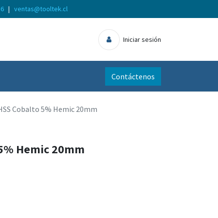
56
|
ventas@tooltek.cl
Iniciar sesión
Contáctenos
HSS Cobalto 5% Hemic 20mm
o 5% Hemic 20mm