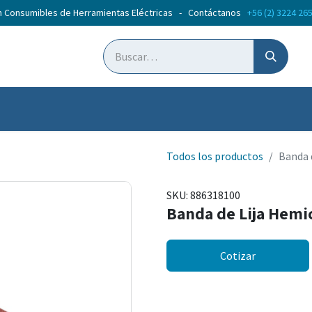
n Consumibles de Herramientas Eléctricas - Contáctanos
+56 (2) 3224 26
ticias
Cursos
Todos los productos
Banda 
SKU:
886318100
Banda de Lija Hemi
Cotizar