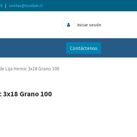
56
|
ventas@tooltek.cl
Iniciar sesión
Contáctenos
de Lija Hemic 3x18 Grano 100
c 3x18 Grano 100