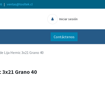
56
|
ventas@tooltek.cl
Iniciar sesión
Contáctenos
de Lija Hemic 3x21 Grano 40
c 3x21 Grano 40