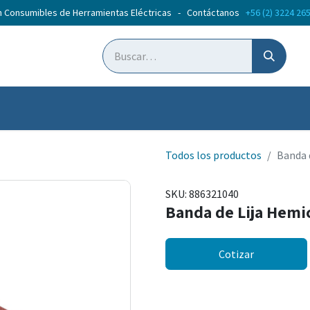
n Consumibles de Herramientas Eléctricas - Contáctanos
+56 (2) 3224 26
ticias
Cursos
Todos los productos
Banda 
SKU:
886321040
Banda de Lija Hemi
Cotizar